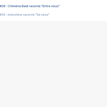
#26 : Chimène Badi raconte "Entre nous"
#25 : Indochine raconte "3e sexe"
#24 : Zaho raconte "C'est chelou"
#23 : Patrick Bruel raconte "Au café des délices"
#22 : Kyo raconte "Le chemin"
#21 : Nolwenn Leroy raconte "Cassé"
#20 : Patrick Hernandez raconte "Born to be alive"
#19 : Lorie raconte "Près de moi"
#18 : Michael Jones raconte "A nos actes manqués" (avec Jean-Jacque
#17 : Khaled raconte "Aïcha"
#16 : Corneille raconte "Parce qu'on vient de loin"
#15 : Indochine raconte "L'aventurier"