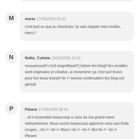
M
maria
17/06/2006 20:42
c'est tout ce que je cherchais ! je vais régaler mes invités,
merci !
N
NaNa_Cuisine
23/04/2006 18:11
ouuuaouuuh! c'est magnifique!!! j'adore ton blog!! tes recettes
sont originales et créative, je reviendrer ça c'est sur! bravo
pour ton beau travail!<br /> bonne continuation ton blog est
génial!
P
Ptinem
27/09/2005 06:34
...et il ressemble beaucoup a celui de ma grand-mere
vietnamienne. Nous avons beaucoup apprecie celui aux fruits
rouges...<br /> <br /> Merci.<br /> <br /> Biz<br /> <br />
Ptinem