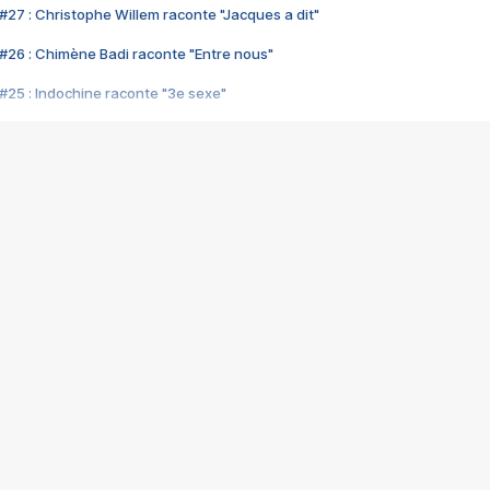
#27 : Christophe Willem raconte "Jacques a dit"
#26 : Chimène Badi raconte "Entre nous"
#25 : Indochine raconte "3e sexe"
#24 : Zaho raconte "C'est chelou"
#23 : Patrick Bruel raconte "Au café des délices"
#22 : Kyo raconte "Le chemin"
#21 : Nolwenn Leroy raconte "Cassé"
#20 : Patrick Hernandez raconte "Born to be alive"
#19 : Lorie raconte "Près de moi"
#18 : Michael Jones raconte "A nos actes manqués" (avec Jean-Jacque
#17 : Khaled raconte "Aïcha"
#16 : Corneille raconte "Parce qu'on vient de loin"
#15 : Indochine raconte "L'aventurier"