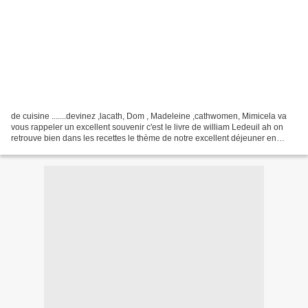
de cuisine .......devinez ,lacath, Dom , Madeleine ,cathwomen, Mimicela va
vous rappeler un excellent souvenir c'est le livre de william Ledeuil ah on
retrouve bien dans les recettes le thème de notre excellent déjeuner en
compagnie d'Elisabeth SCOTTO...