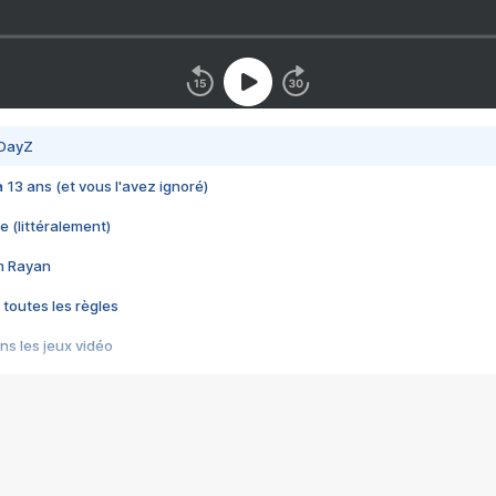
 DayZ
 a 13 ans (et vous l'avez ignoré)
e (littéralement)
im Rayan
 toutes les règles
s les jeux vidéo
us choquant de Rockstar ? - Le scandale BULLY
e plus moche de Steam
du RÊVE tourne au CAUCHEMAR