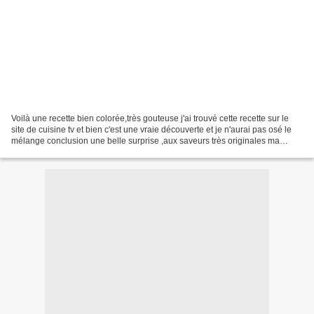
Voilà une recette bien colorée,très gouteuse j'ai trouvé cette recette sur le
site de cuisine tv et bien c'est une vraie découverte et je n'aurai pas osé le
mélange conclusion une belle surprise ,aux saveurs très originales ma
touche perso c'est une pointe...