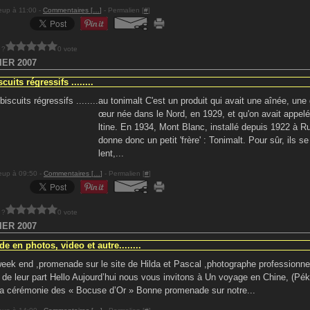
eup à 11:00 -
Commentaires [
…
]
- Permalien [
#
]
 ?
0 vote
IER 2007
cuits régressifs ........
au tonimalt C'est un produit qui avait une aînée, une
œur née dans le Nord, en 1929, et qu'on avait appe
ltine. En 1934, Mont Blanc, installé depuis 1922 à Rum
donne donc un petit 'frère' : Tonimalt. Pour sûr, ils 
lent,...
eup à 09:50 -
Commentaires [
…
]
- Permalien [
#
]
 ?
0 vote
IER 2007
e en photos, video et autre........
eek end ,promenade sur le site de Hilda et Pascal ,photographe professionnel
e leur part Hello Aujourd’hui nous vous invitons à Un voyage en Chine, (Pék
 la cérémonie des « Bocuse d’Or » Bonne promenade sur notre...