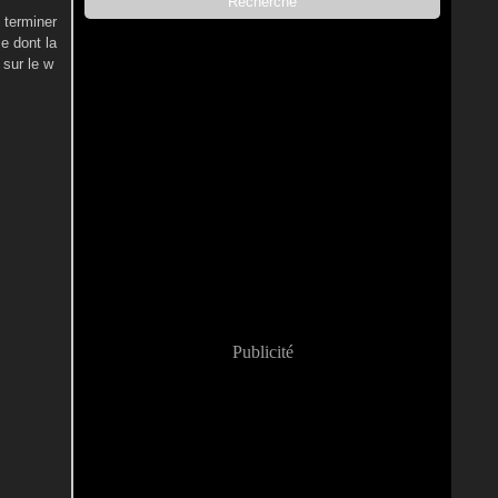
 terminer
me dont la
 sur le w
Publicité