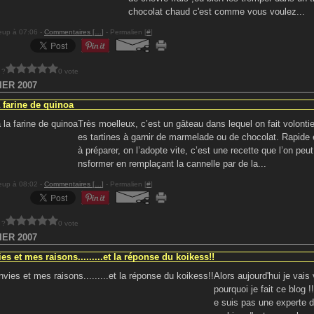
chocolat chaud c'est comme vous voulez...
eup à 07:06 -
Commentaires [
…
]
- Permalien [
#
]
 ?
0 vote
IER 2007
a farine de quinoa
Très moelleux, c’est un gâteau dans lequel on fait volontie
es tartines à garnir de marmelade ou de chocolat. Rapide e
à préparer, on l’adopte vite, c’est une recette que l’on peut
nsformer en remplaçant la cannelle par de la...
eup à 08:02 -
Commentaires [
…
]
- Permalien [
#
]
 ?
0 vote
IER 2007
s et mes raisons.........et la réponse du koikess!!
Alors aujourd'hui je vais
pourquoi je fait ce blog !
e suis pas une experte d