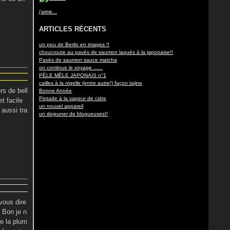
j'aime...
ARTICLES RÉCENTS
un peu de Berlin en images !!
choucroute au pavés de saumon laqués à la japonaise!!
Pavés de saumon sauce matcha
on continue le voyage ......
PËLE MËLE JAPONAIS n°1
cailles à la nigelle (entre autre!) façon tajine
rs de bell
Bonne Année
Pintade à la vapeur de cidre
t facile
un nouvel appareil
 aussi tra
un dejeuner de blogueuses!!
 vous dire
! Bon je n
e la plum