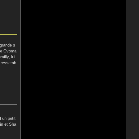
 grande s
lée Ovoma
illy, lui
se ressemb
 un petit
in et Sha