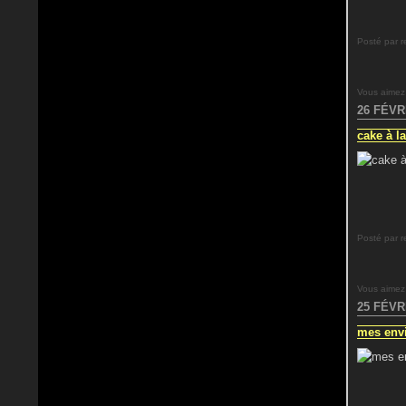
Posté par r
Vous aimez
26 FÉVR
cake à l
Posté par r
Vous aimez
25 FÉVR
mes envie