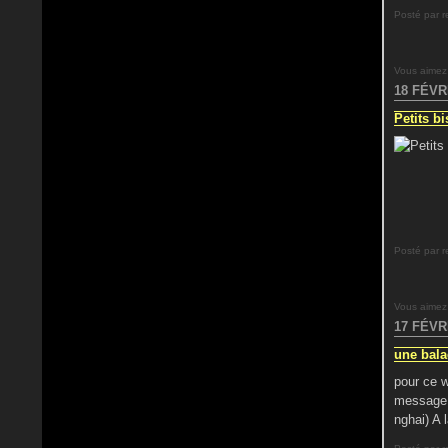
Posté par r
Vous aimez
18 FÉVR
Petits bis
Posté par r
Vous aimez
17 FÉVR
une balad
pour ce w
message d
nghai) A