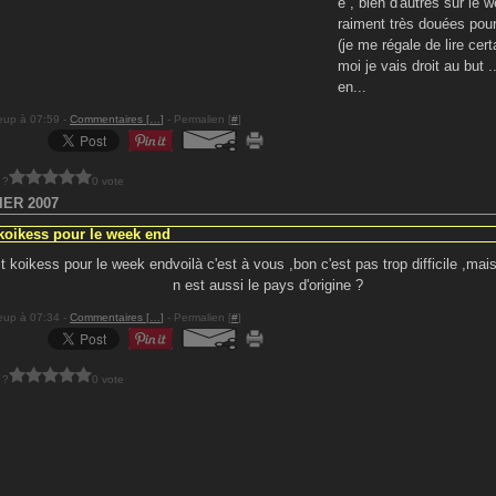
e , bien d'autres sur le 
raiment très douées pour 
(je me régale de lire cert
moi je vais droit au but ...
en...
eup à 07:59 -
Commentaires [
…
]
- Permalien [
#
]
 ?
0 vote
IER 2007
 koikess pour le week end
voilà c'est à vous ,bon c'est pas trop difficile ,mais
n est aussi le pays d'origine ?
eup à 07:34 -
Commentaires [
…
]
- Permalien [
#
]
 ?
0 vote