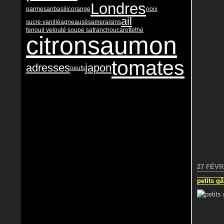
Londres
parmesan
basilic
orange
noix
ail
sucre vanillé
agneau
sésame
raisins
fenouil velouté soupe safran
chou
carotte
thé
citron
saumon
tomates
adresses
japon
oeufs
27 FÉVR
petits gâ