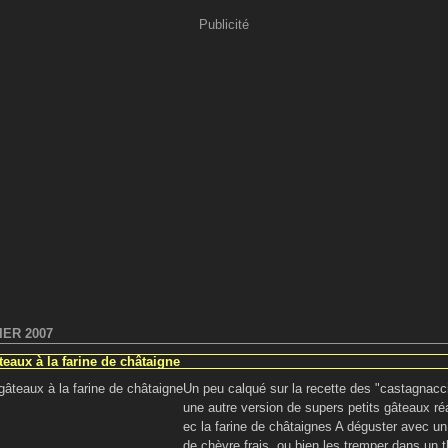
Publicité
IER 2007
teaux à la farine de châtaigne
Un peu calqué sur la recette des "castagnacci
une autre version de supers petits gâteaux ré
ec la farine de châtaignes A déguster avec u
de chèvre frais ,ou bien les tremper dans un 