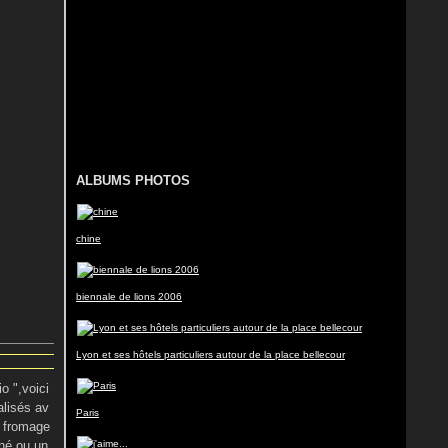
ALBUMS PHOTOS
chine
biennale de lions 2006
Lyon et ses hôtels particuliers autour de la place bellecour
o ",voici
alisés av
Paris
n fromage
thé ou un