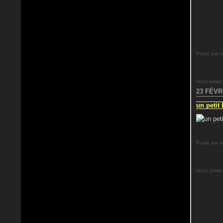
Posté par r
Vous aimez
23 FÉVR
un petit
Posté par r
Vous aimez