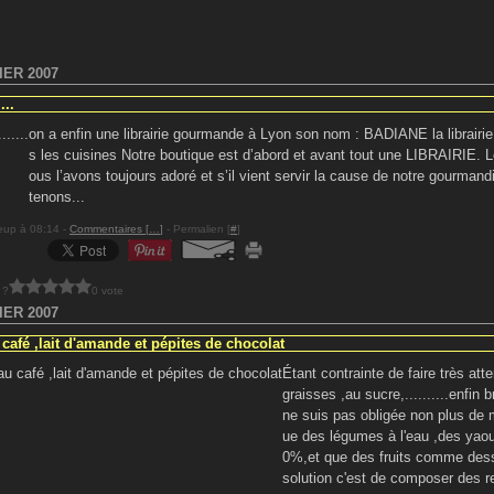
IER 2007
...
on a enfin une librairie gourmande à Lyon son nom : BADIANE la librairie
s les cuisines Notre boutique est d’abord et avant tout une LIBRAIRIE. Le
ous l’avons toujours adoré et s’il vient servir la cause de notre gourmand
tenons...
eup à 08:14 -
Commentaires [
…
]
- Permalien [
#
]
 ?
0 vote
IER 2007
 café ,lait d'amande et pépites de chocolat
Étant contrainte de faire très att
graisses ,au sucre,..........enfin br
ne suis pas obligée non plus de
ue des légumes à l'eau ,des yaou
0%,et que des fruits comme dess
solution c'est de composer des re