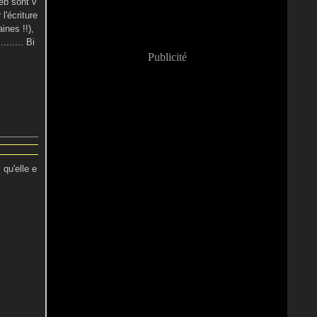
web sont v
l'écriture
aines !!),
....... Bi
Publicité
 qu'elle e