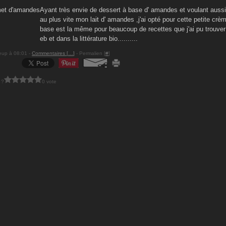
Ayant très envie de dessert à base d' amandes et voulant aussi
au plus vite mon lait d' amandes ,j'ai opté pour cette petite crè
base est la même pour beaucoup de recettes que j'ai pu trouver
eb et dans la littérature bio..........
eup à 08:01 -
Commentaires [
…
]
- Permalien [
#
]
 ?
0 vote