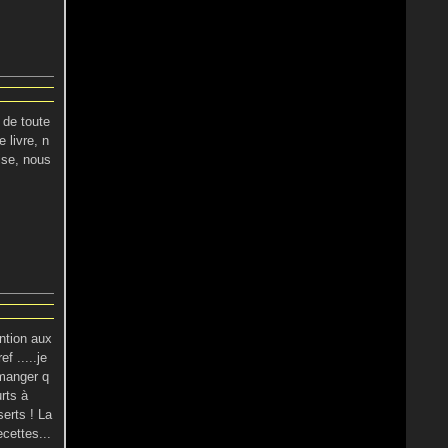
 de toute
 livre, n
ise, nous
ention aux
ef .....je
 manger q
rts à
erts ! La
cettes...