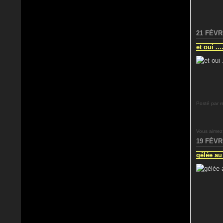
21 FÉVR
et oui ....
Posté par r
Vous aimez
19 FÉVR
gélée au