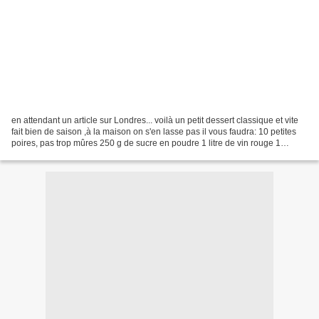
en attendant un article sur Londres... voilà un petit dessert classique et vite
fait bien de saison ,à la maison on s'en lasse pas il vous faudra: 10 petites
poires, pas trop mûres 250 g de sucre en poudre 1 litre de vin rouge 1
gousse de vanille 1 clou...