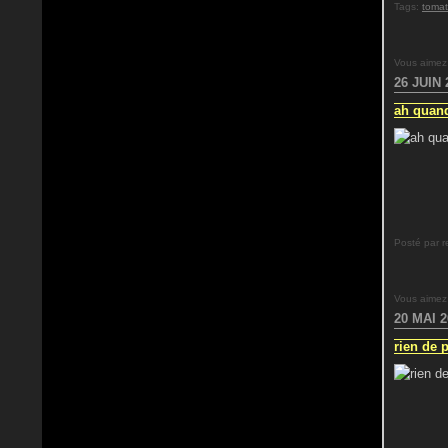
Tags:
toma
Vous aimez
26 JUIN 
ah quand
Posté par r
Vous aimez
20 MAI 2
rien de p