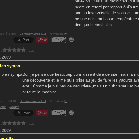
réflexion ! Mais j'ai découvert (oui l
ncore en retard par rapport à d'autre
son au lave vaiselle Je vous assur
ne une cuisson basse température e
dire que le résultat est...
eup à 14:00 -
Commentaires [
…
]
- Permalien [
#
]
 ?
0 vote
L 2009
bien sympa
Bon je pense que beaucoup connaissent déjà ce site ,mais là moi ,
une découverte et je me suis prise au jeu de faire les yaourts av
ette . Comme je n'ai pas de yaourtière ,mais un cuit vapeur et bi
nt toute la machine .............
eup à 08:06 -
Commentaires [
…
]
- Permalien [
#
]
verre
,
yaourts
 ?
0 vote
L 2009