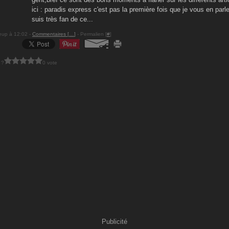
ici : paradis express c'est pas la première fois que je vous en parl
suis très fan de ce...
eup à 12:02 -
Commentaires [
…
]
- Permalien [
#
]
 ?
0 vote
Publicité