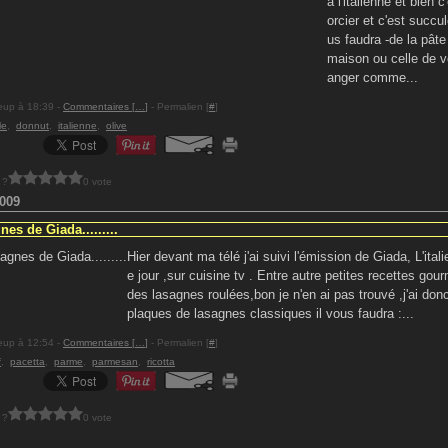
à l'italienne et bien 
orcier et c'est succul
us faudra -de la pâte
maison ou celle de v
anger comme...
eup à 18:39 -
Commentaires [
…
]
- Permalien [
#
]
le
,
donnut
,
italienne
,
olive
 ?
0 vote
009
nes de Giada.........
Hier devant ma télé j'ai suivi l'émission de Giada, L'italie
e jour ,sur cuisine tv . Entre autre petites recettes gou
des lasagnes roulées,bon je n'en ai pas trouvé ,j'ai don
plaques de lasagnes classiques il vous faudra :...
eup à 12:54 -
Commentaires [
…
]
- Permalien [
#
]
f
,
pacetta
,
parme
,
parmesan
,
ricotta
 ?
0 vote