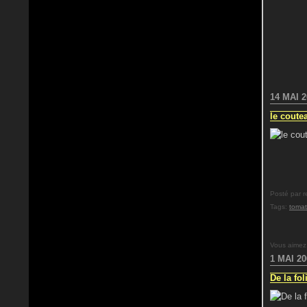
14 MAI 2
le coute
Posté par r
Tags:
toma
Vous aimez
1 MAI 20
De la fol