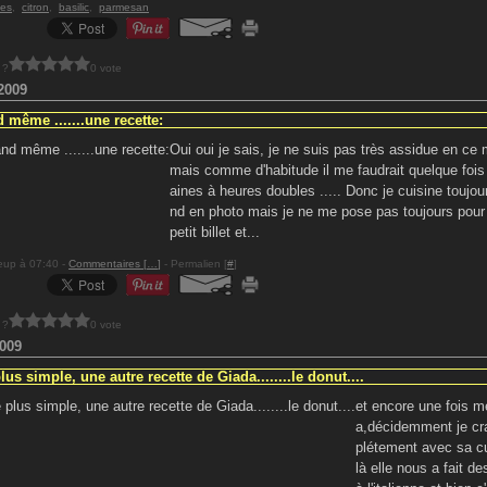
tes
,
citron
,
basilic
,
parmesan
 ?
0 vote
2009
 même .......une recette:
Oui oui je sais, je ne suis pas très assidue en ce
mais comme d'habitude il me faudrait quelque foi
aines à heures doubles ..... Donc je cuisine toujour
nd en photo mais je ne me pose pas toujours pour 
petit billet et...
eup à 07:40 -
Commentaires [
…
]
- Permalien [
#
]
 ?
0 vote
009
lus simple, une autre recette de Giada........le donut....
et encore une fois m
a,décidemment je c
plétement avec sa cu
là elle nous a fait d