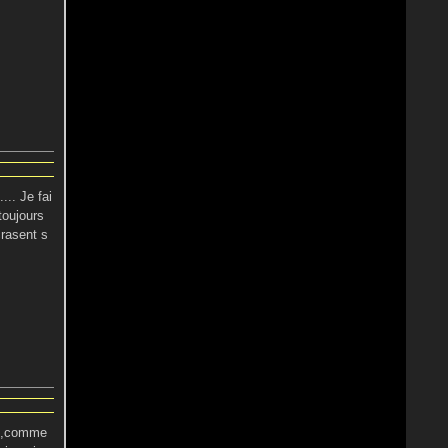
... Je fai
toujours
crasent s
ez ,comme