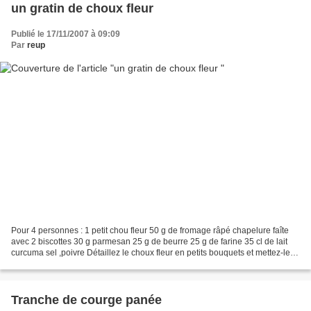
un gratin de choux fleur
Publié le 17/11/2007 à 09:09
Par
reup
Pour 4 personnes : 1 petit chou fleur 50 g de fromage râpé chapelure faîte
avec 2 biscottes 30 g parmesan 25 g de beurre 25 g de farine 35 cl de lait
curcuma sel ,poivre Détaillez le choux fleur en petits bouquets et mettez-les
dans unrécipient avec 1...
Tranche de courge panée