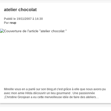
atelier chocolat
Publié le 19/11/2007 à 14:30
Par
reup
Mireille vous en a parlé sur son blog,et c'est grâce à elle que nous avons pu
avec mon amie Hilda découvrir un lieu gourmand . Une passionnée
,Christine Grosjean a eu cette merveilleuse idée de faire des ateliers
chocolats à charly au sud de lyon et à...