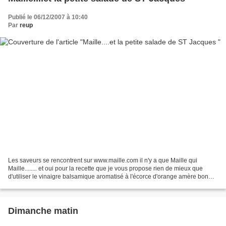
Publié le 06/12/2007 à 10:40
Par
reup
Les saveurs se rencontrent sur www.maille.com il n'y a que Maille qui
Maille........ et oui pour la recette que je vous propose rien de mieux que
d'utiliser le vinaigre balsamique aromatisé à l'écorce d'orange amère bon
c'est tout simple une petite salade...
Dimanche matin