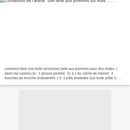
comment faire une belle (et bonne) tarte aux pommes avec des restes :)
dans ma cuisine j'ai: -1 grosse pomme -2c à s de crème de marron -3
tranches de brioche (industrielle :) !) -1 pâte feuilletée (oui toute prête !) -
quelques noisettes de beurre -2c...