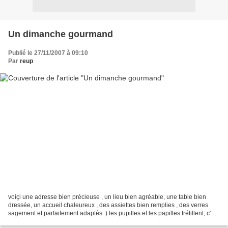
Un dimanche gourmand
Publié le 27/11/2007 à 09:10
Par
reup
voiçi une adresse bien précieuse , un lieu bien agréable, une table bien
dressée, un accueil chaleureux , des assiettes bien remplies , des verres
sagement et parfaitement adaptés :) les pupilles et les papilles frétillent, c'est
un restaurant que nous...