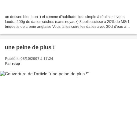
un dessert bien bon :) et comme d'habitude ,tout simple à réaliser il vous
faudra 200g de dattes sèches (sans noyaux) 3 petits suisse à 20% de MG 1
briquette de crème anglaise Vous faîtes cuire les dattes avec 30cl d'eau à
feu doux pendant 25mn vous les...
une peine de plus !
Publié le 08/10/2007 à 17:24
Par
reup