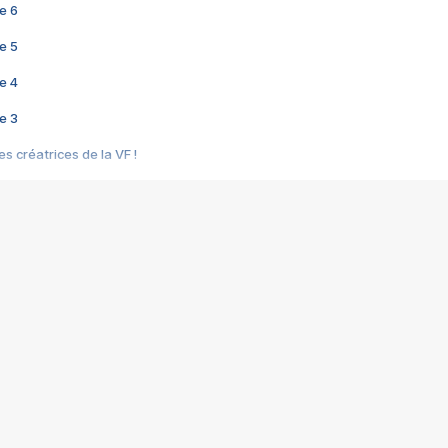
e 6
e 5
e 4
e 3
s créatrices de la VF !
e 2
e 1
e Mektoub My Love arrive enfin ! Rencontre avec Shaïn Boumedine et Sal
i : après Toni en famille
elle réalise le bouleversant Dites lui que je l'aime
ais ! Rencontre autour de Vie privée de Rebecca Zlotowski
 de Marguerite, Grave... Rencontre avec Ella Rumpf
 Les Rêveurs, un film intime sur la santé mentale