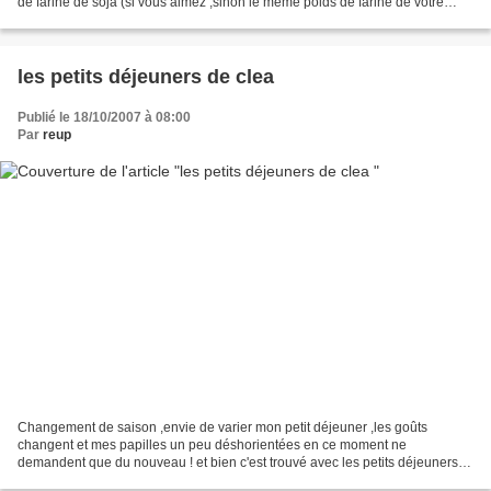
de farine de soja (si vous aimez ,sinon le même poids de farine de votre
choix ) 1 yaourt 1c...
les petits déjeuners de clea
Publié le 18/10/2007 à 08:00
Par
reup
Changement de saison ,envie de varier mon petit déjeuner ,les goûts
changent et mes papilles un peu déshorientées en ce moment ne
demandent que du nouveau ! et bien c'est trouvé avec les petits déjeuners
de Clea on se régale j'ai opté aujourd'hui pour...