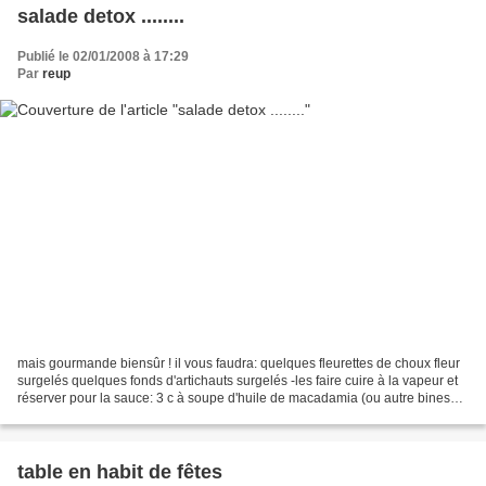
salade detox ........
Publié le 02/01/2008 à 17:29
Par
reup
mais gourmande biensûr ! il vous faudra: quelques fleurettes de choux fleur
surgelés quelques fonds d'artichauts surgelés -les faire cuire à la vapeur et
réserver pour la sauce: 3 c à soupe d'huile de macadamia (ou autre binesûr
!) 1 c à café de sauce...
table en habit de fêtes