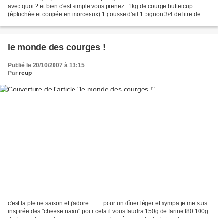
avec quoi ? et bien c'est simple vous prenez : 1kg de courge buttercup
(épluchée et coupée en morceaux) 1 gousse d'ail 1 oignon 3/4 de litre de
bouillon fait avec un cube or...
le monde des courges !
Publié le 20/10/2007 à 13:15
Par
reup
c'est la pleine saison et j'adore ........ pour un dîner léger et sympa je me suis
inspirée des "cheese naan" pour cela il vous faudra 150g de farine t80 100g