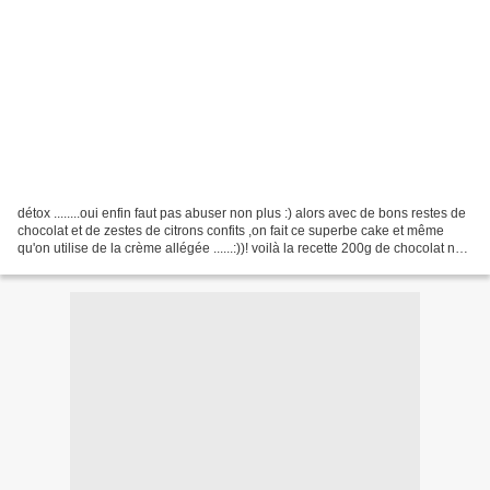
détox ........oui enfin faut pas abuser non plus :) alors avec de bons restes de
chocolat et de zestes de citrons confits ,on fait ce superbe cake et même
qu'on utilise de la crème allégée ......:))! voilà la recette 200g de chocolat noir
(ici valrhona...